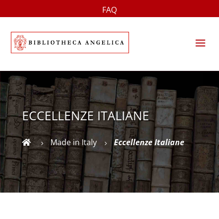
FAQ
a
ECCELLENZE ITALIANE
Made in Italy
Eccellenze Italiane

5
5