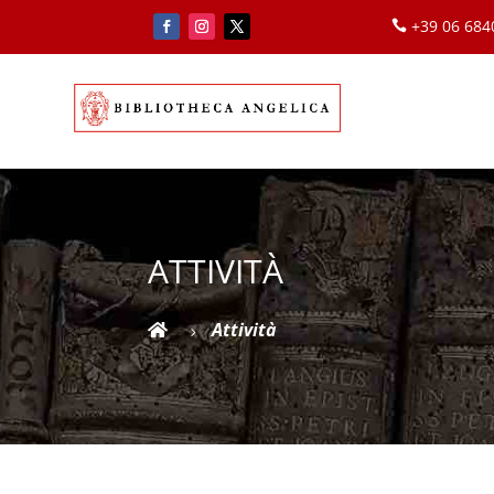
+39 06 68

ATTIVITÀ
Attività

5