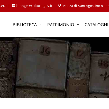
40801 |
b-ange@cultura.gov.it
Piazza di Sant’Agostino 8 – 


BIBLIOTECA
PATRIMONIO
CATALOGHI
3
3