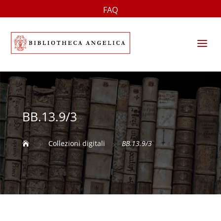
FAQ
a
BB.13.9/3
Collezioni digitali
BB.13.9/3

5
5