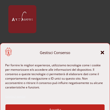
CONTATTI
Gestisci Consenso
+39 06 6840801

Per fornire le migliori esperienze, utilizziamo tecnologie come i cookie
per memorizzare e/o accedere alle informazioni del dispositivo. Il
b-ange@cultura.gov.it

consenso a queste tecnologie ci permetterà di elaborare dati come il
comportamento di navigazione o ID unici su questo sito. Non
Piazza di Sant’Agostino 8
acconsentire o ritirare il consenso può influire negativamente su alcune

00186 Roma, Italia
caratteristiche e funzioni.

Gestisci servizi
SEGUICI

Accetta