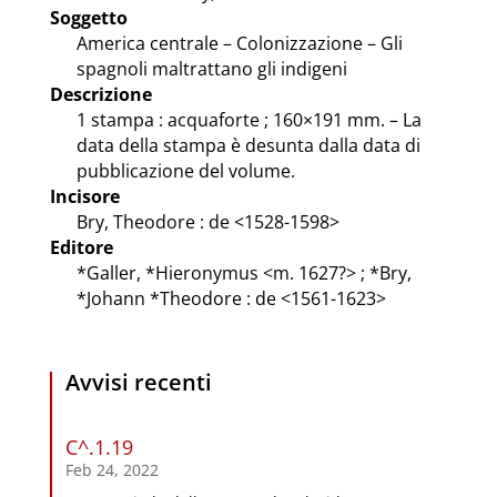
Soggetto
America centrale – Colonizzazione – Gli
spagnoli maltrattano gli indigeni
Descrizione
1 stampa : acquaforte ; 160×191 mm. – La
data della stampa è desunta dalla data di
pubblicazione del volume.
Incisore
Bry, Theodore : de <1528-1598>
Editore
*Galler, *Hieronymus <m. 1627?> ; *Bry,
*Johann *Theodore : de <1561-1623>
Avvisi recenti
C^.1.19
Feb 24, 2022