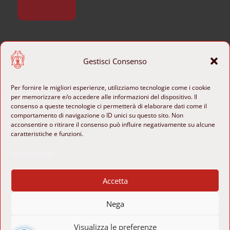
CONTATTI
Gestisci Consenso
+39 06 6840801

Per fornire le migliori esperienze, utilizziamo tecnologie come i cookie
per memorizzare e/o accedere alle informazioni del dispositivo. Il
b-ange@cultura.gov.it

consenso a queste tecnologie ci permetterà di elaborare dati come il
comportamento di navigazione o ID unici su questo sito. Non
Piazza di Sant’Agostino 8
acconsentire o ritirare il consenso può influire negativamente su alcune

00186 Roma, Italia
caratteristiche e funzioni.

Gestisci servizi
SEGUICI

Accetta

Nega
u
Visualizza le preferenze