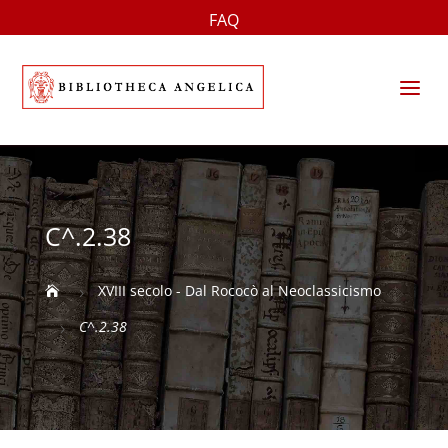
FAQ
a
C^.2.38
XVIII secolo - Dal Rococò al Neoclassicismo

5
C^.2.38
5