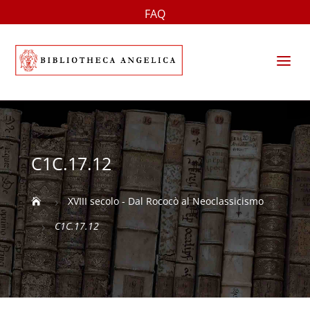
FAQ
a
C1C.17.12
XVIII secolo - Dal Rococò al Neoclassicismo

5
C1C.17.12
5