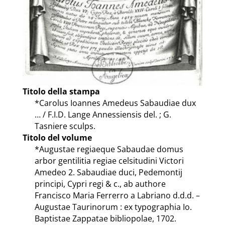
Titolo della stampa
*Carolus Ioannes Amedeus Sabaudiae dux
… / F.I.D. Lange Annessiensis del. ; G.
Tasniere sculps.
Titolo del volume
*Augustae regiaeque Sabaudae domus
arbor gentilitia regiae celsitudini Victori
Amedeo 2. Sabaudiae duci, Pedemontij
principi, Cypri regi & c., ab authore
Francisco Maria Ferrerro a Labriano d.d.d. –
Augustae Taurinorum : ex typographia Io.
Baptistae Zappatae bibliopolae, 1702.