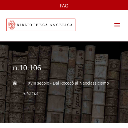
FAQ
a
n.10.106
XVIII secolo - Dal Rococò al Neoclassicismo

5
n.10.106
5