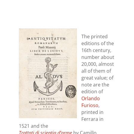
The printed
editions of the
16th century,
number about
20,000, almost
all of them of
great value; of
note are the
edition of
Orlando
Furioso
,
printed in
Ferrara in
1521 and the
Tratt
ati di scientia d’arme
by Camillo