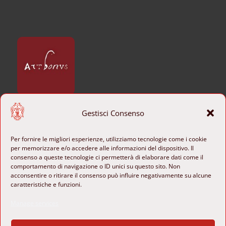
Gestisci Consenso
CONTACTS
+39 06 6840801

Per fornire le migliori esperienze, utilizziamo tecnologie come i cookie
per memorizzare e/o accedere alle informazioni del dispositivo. Il
b-ange@cultura.gov.it
consenso a queste tecnologie ci permetterà di elaborare dati come il

comportamento di navigazione o ID unici su questo sito. Non
Piazza di Sant’Agostino 8
acconsentire o ritirare il consenso può influire negativamente su alcune

caratteristiche e funzioni.
00186 Rome, Italy

Manage services
FOLLOW US
