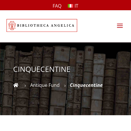
FAQ
IT
a
CINQUECENTINE
Antique Fund
Cinquecentine

5
5