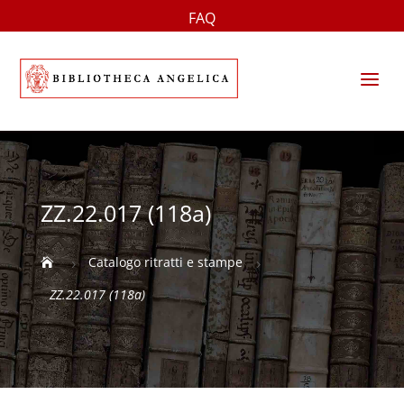
FAQ
a
ZZ.22.017 (118a)
Catalogo ritratti e stampe

5
5
ZZ.22.017 (118a)