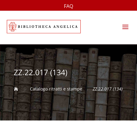
FAQ
a
ZZ.22.017 (134)
Catalogo ritratti e stampe
ZZ.22.017 (134)

5
5