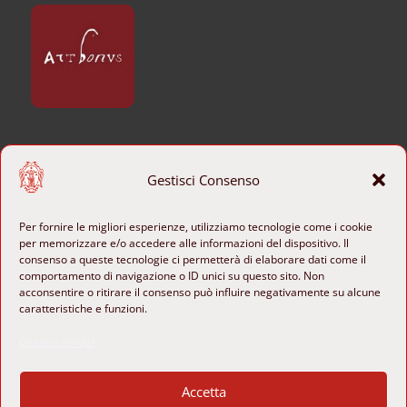
CONTATTI
Gestisci Consenso
+39 06 6840801

Per fornire le migliori esperienze, utilizziamo tecnologie come i cookie
per memorizzare e/o accedere alle informazioni del dispositivo. Il
b-ange@cultura.gov.it

consenso a queste tecnologie ci permetterà di elaborare dati come il
comportamento di navigazione o ID unici su questo sito. Non
Piazza di Sant’Agostino 8
acconsentire o ritirare il consenso può influire negativamente su alcune

00186 Roma, Italia
caratteristiche e funzioni.

Gestisci servizi
SEGUICI

Accetta
