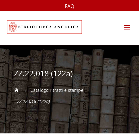
FAQ
a
ZZ.22.018 (122a)
Catalogo ritratti e stampe

5
5
ZZ.22.018 (122a)