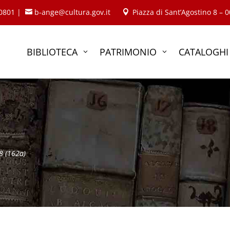
40801 |
b-ange@cultura.gov.it
Piazza di Sant’Agostino 8 – 


BIBLIOTECA
PATRIMONIO
CATALOGHI
3
3
8 (162a)