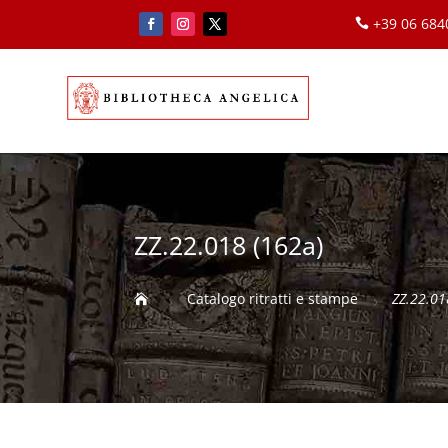
+39 06 68

ZZ.22.018 (162a)
Catalogo ritratti e stampe
ZZ.22.01

5
5