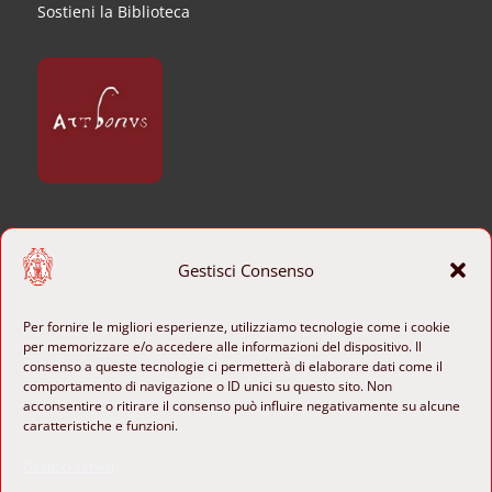
Sostieni la Biblioteca
CONTATTI
Gestisci Consenso
+39 06 6840801

Per fornire le migliori esperienze, utilizziamo tecnologie come i cookie
per memorizzare e/o accedere alle informazioni del dispositivo. Il
b-ange@cultura.gov.it

consenso a queste tecnologie ci permetterà di elaborare dati come il
comportamento di navigazione o ID unici su questo sito. Non
Piazza di Sant’Agostino 8
acconsentire o ritirare il consenso può influire negativamente su alcune

00186 Roma, Italia
caratteristiche e funzioni.

Gestisci servizi
SEGUICI