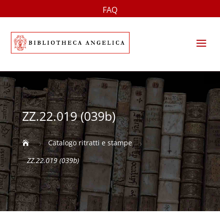
FAQ
a
ZZ.22.019 (039b)
Catalogo ritratti e stampe

5
5
ZZ.22.019 (039b)