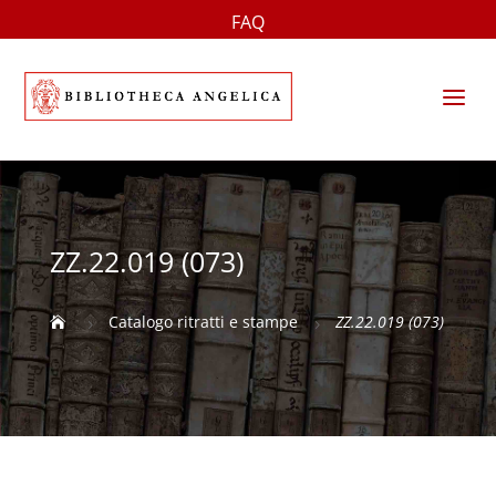
FAQ
a
ZZ.22.019 (073)
Catalogo ritratti e stampe
ZZ.22.019 (073)

5
5