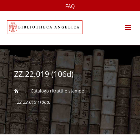
FAQ
a
ZZ.22.019 (106d)
Catalogo ritratti e stampe

5
5
ZZ.22.019 (106d)