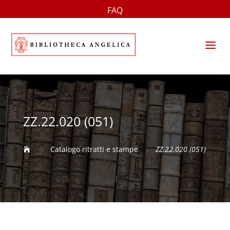
FAQ
a
ZZ.22.020 (051)
Catalogo ritratti e stampe
ZZ.22.020 (051)

5
5