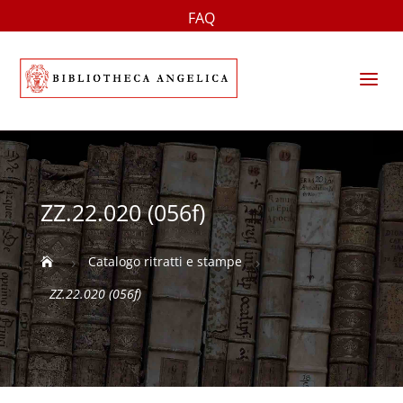
FAQ
a
ZZ.22.020 (056f)
Catalogo ritratti e stampe

5
5
ZZ.22.020 (056f)