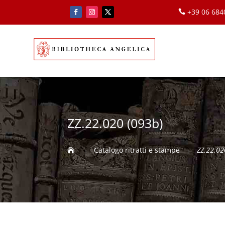
+39 06 68

ZZ.22.020 (093b)
Catalogo ritratti e stampe
ZZ.22.02

5
5